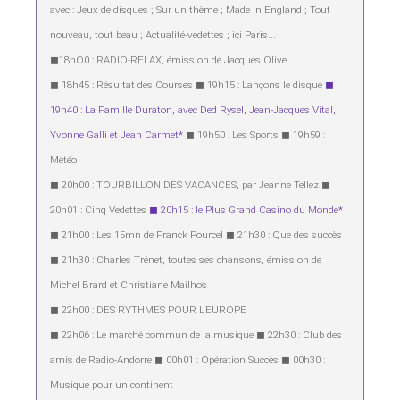
avec : Jeux de disques ; Sur un thème ; Made in England ; Tout
nouveau, tout beau ; Actualité-vedettes ; ici Paris...
◼︎18hO0 : RADIO-RELAX, émission de Jacques Olive
◼︎ 18h45 : Résultat des Courses ◼︎ 19h15 : Lançons le disque
◼︎
19h40 : La Famille Duraton, avec Ded Rysel, Jean-Jacques Vital,
Yvonne Galli et Jean Carmet*
◼︎ 19h50 : Les Sports ◼︎ 19h59 :
Météo
◼︎ 20h00 : TOURBILLON DES VACANCES, par Jeanne Tellez ◼︎
20h01 : Cinq Vedettes
◼︎ 20h15 : le Plus Grand Casino du Monde*
◼︎ 21h00 : Les 15mn de Franck Pourcel ◼︎ 21h30 : Que des succès
◼︎ 21h30 : Charles Trénet, toutes ses chansons, émission de
Michel Brard et Christiane Mailhos
◼︎ 22h00 : DES RYTHMES POUR L'EUROPE
◼︎ 22h06 : Le marché commun de la musique ◼︎ 22h30 : Club des
amis de Radio-Andorre ◼︎ 00h01 : Opération Succès ◼︎ 00h30 :
Musique pour un continent