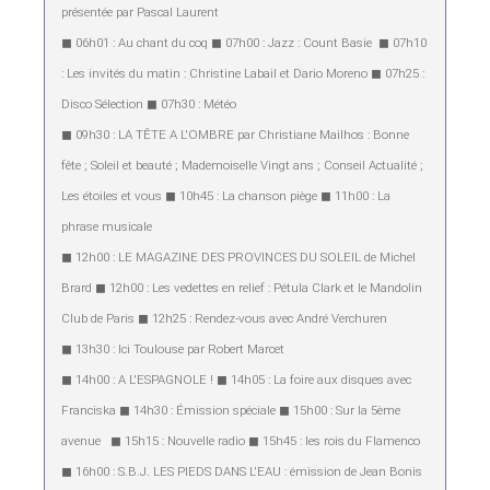
présentée par Pascal Laurent
◼︎ 06h01 : Au chant du coq ◼︎ 07h00 : Jazz : Count Basie ◼︎ 07h10
: Les invités du matin : Christine Labail et Dario Moreno ◼︎ 07h25 :
Disco Sélection ◼︎ 07h30 : Météo
◼︎ 09h30 : LA TÊTE A L'OMBRE par Christiane Mailhos : Bonne
fête ; Soleil et beauté ; Mademoiselle Vingt ans ; Conseil Actualité ;
Les étoiles et vous ◼︎ 10h45 : La chanson piège ◼︎ 11h00 : La
phrase musicale
◼︎ 12h00 : LE MAGAZINE DES PROVINCES DU SOLEIL de Michel
Brard ◼︎ 12h00 : Les vedettes en relief : Pétula Clark et le Mandolin
Club de Paris ◼︎ 12h25 : Rendez-vous avec André Verchuren
◼︎ 13h30 : Ici Toulouse par Robert Marcet
◼︎ 14h00 : A L'ESPAGNOLE ! ◼︎ 14h05 : La foire aux disques avec
Franciska ◼︎ 14h30 : Émission spéciale ◼︎ 15h00 : Sur la 5ème
avenue ◼︎ 15h15 : Nouvelle radio ◼︎ 15h45 : les rois du Flamenco
◼︎ 16h00 : S.B.J. LES PIEDS DANS L'EAU : émission de Jean Bonis